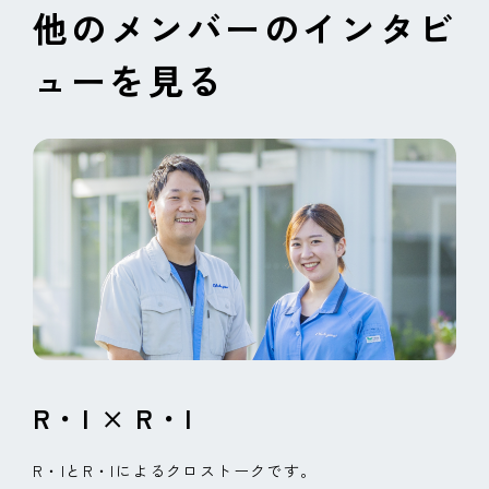
他のメンバーのインタビ
ューを見る
R・I × R・I
R・IとR・Iによるクロストークです。