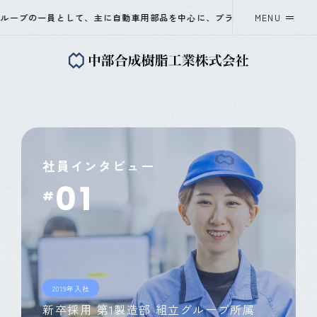
プの一員として、主に自動車用部品を中心に、プラスチック射出成形と、組み
MENU
中部合成樹脂工業について
事業紹介
会社概要
社員インタビュー
01
採用情報
#
ニュース
OKAYA&CO.,LTD
Instagram
2019年入社
新卒採用 第1製造部 組立グループ所属