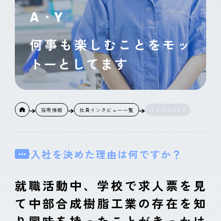
CONTACT
A・Y
何事も楽しむことをモッ
トーとしてます
採用情報
社員インタビュー一覧
イニシャルA.Y
入社を決めた理由は何ですか？
就職活動中、学校で求人票を見
て中部合成樹脂工業の存在を知
り興味を持ったことがきっかけ