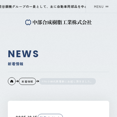
谷鋼機グループの一員として、主に自動車用部品を中心に、プラスチック射出
MENU
中部合成樹脂工業について
事業紹介
NEWS
会社概要
新着情報
採用情報
新着情報
FPA小林代表理事にお越し頂きました。
ニュース
OKAYA&CO.,LTD
Instagram