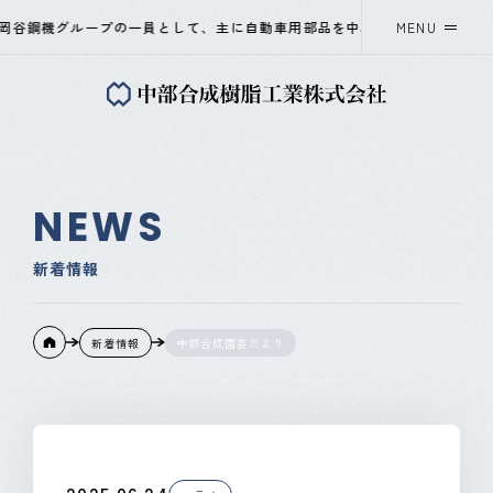
谷鋼機グループの一員として、主に自動車用部品を中心に、プラスチック射
MENU
中部合成樹脂工業について
事業紹介
NEWS
会社概要
新着情報
採用情報
新着情報
中部合成園芸だより
ニュース
OKAYA&CO.,LTD
Instagram