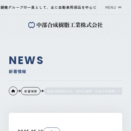
機グループの一員として、主に自動車用部品を中心に、プラスチック射出成
MENU
中部合成樹脂工業について
事業紹介
NEWS
会社概要
新着情報
採用情報
新着情報
佐奈川探検記外伝：茶臼山高原・天空の花回廊にて——春
ニュース
OKAYA&CO.,LTD
Instagram