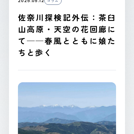
2025.05.12
コラム
CONTACT
佐奈川探検記外伝：茶臼
山高原・天空の花回廊に
て——春風とともに娘た
ちと歩く