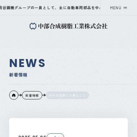
谷鋼機グループの一員として、主に自動車用部品を中心に、プラスチック射出
MENU
中部合成樹脂工業について
事業紹介
NEWS
会社概要
新着情報
採用情報
新着情報
休み方改革に大事なこと
ニュース
OKAYA&CO.,LTD
Instagram