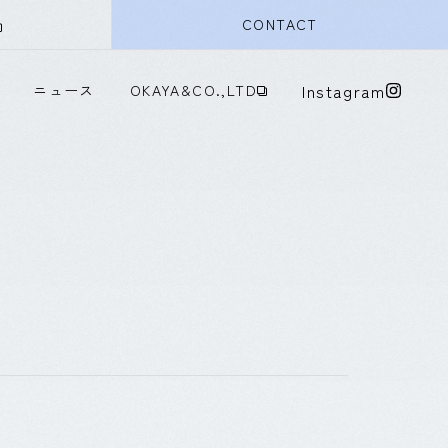
CONTACT
代に即した次世代の樹脂成形会社を目指し、お客様の新たなニーズにお応え
中部合成樹脂工業について
Instagram
ニュース
OKAYA&CO.,LTD
事業紹介
会社概要
採用情報
ニュース
OKAYA&CO.,LTD
Instagram