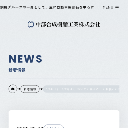
鋼機グループの一員として、主に自動車用部品を中心に、プラスチック射出
MENU
中部合成樹脂工業について
事業紹介
NEWS
会社概要
新着情報
採用情報
新着情報
5/24(土)、5/25(日)、おいでん祭よろしくお願いいたし
ニュース
OKAYA&CO.,LTD
Instagram