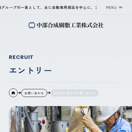
機グループの一員として、主に自動車用部品を中心に、プラスチック射出成
MENU
中部合成樹脂工業について
事業紹介
RECRUIT
会社概要
エントリー
採用情報
お問い合わせ
お取引に関するお問い合わせ
ニュース
OKAYA&CO.,LTD
Instagram